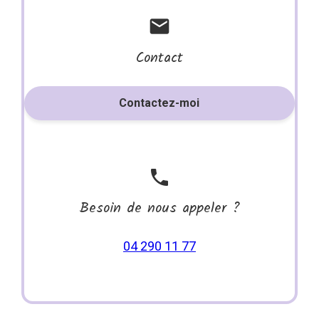
mail
Contact
Contactez-moi
phone
Besoin de nous appeler ?
04 290 11 77